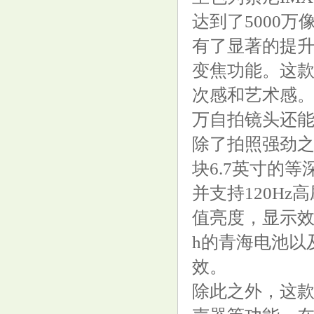
达到了5000
荣耀200上市才三个月
有了显著的提升
变焦功能。这
次感和艺术感。
万自拍镜头还能
除了拍照强劲
227期何尚福彩3D预测奖号：和
块6.7英寸的等
值跨度参考
并支持120Hz
值亮度，显示效
h的青海电池以
效。
除此之外，这款
美股三大指数高开 特朗普媒体