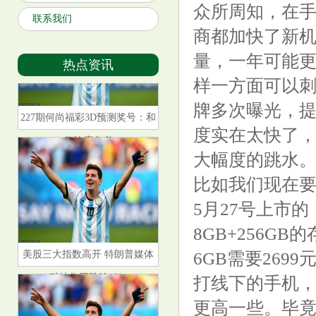
众所周知，在
联系我们
商都加快了新
量，一年可能
热点资讯
样一方面可以
牌多次曝光，
227期何尚福彩3D预测奖号：和
度实在太快了
值跨度参考
大幅度的跳水
比如我们现在要
5月27号上市
8GB+256G
美股三大指数高开 特朗普媒体
6GB需要2699
科技集团跌约10%
打线下的手机
更高一些。毕