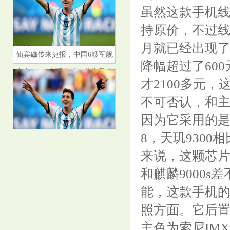
虽然这款手机
持原价，不过线
月就已经出现了大
仙宾礁传来捷报，中国6艘军舰
降幅超过了600
齐出，055大驱坐镇，菲海警大
才2100多元
败而归
不可否认，和
因为它采用的是
8，天玑930
2025年乙巳, 你的婚恋运势走向
来说，这颗芯
好吗?
和麒麟9000
能，这款手机
照方面。它后置
主色为索尼IMX