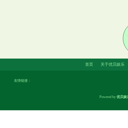
荣耀200上市才三个月
首页
关于优贝娱乐
友情链接：
Powered by
优贝娱