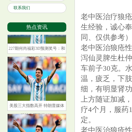
联系我们
老中医治疗狼
生经验，诚心
热点资讯
同、仅供参考
227期何尚福彩3D预测奖号：和
老中医治狼疮性
值跨度参考
泻仙灵脾生杜仲
车前子30克。
温，疲乏，下
细，有明显肾功
上方随证加减，
美股三大指数高开 特朗普媒体
疗4个月，服药
科技集团跌约10%
定。
老中医治狼疮