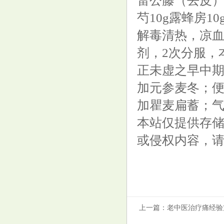
雷公藤（去皮）15
芍10g露蜂房10
荣耀200上市才三个月
解毒清热，凉血
剂，2次分服，
正未虚之早中
加元参麦冬；
加瞿麦扁蓄；
227期何尚福彩3D预测奖号：和
本站仅提供存
值跨度参考
或侵权内容，
上一篇：
老中医治疗痛经验
美股三大指数高开 特朗普媒体