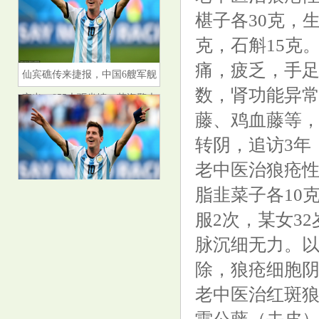
椹子各30克，
克，石斛15克
痛，疲乏，手
仙宾礁传来捷报，中国6艘军舰
数，肾功能异
齐出，055大驱坐镇，菲海警大
败而归
藤、鸡血藤等，
转阴，追访3年
老中医治狼疮性
脂韭菜子各10
2025年乙巳, 你的婚恋运势走向
服2次，某女3
好吗?
脉沉细无力。
除，狼疮细胞
老中医治红斑狼