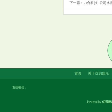
科技集团跌约10%
下一篇：
力合科技: 公司
仙宾礁传来捷报，中国6艘军舰
齐出，055大驱坐镇，菲海警大
败而归
首页
关于优贝娱乐
友情链接：
2025年乙巳, 你的婚恋运势走向
好吗?
Powered by
优贝娱